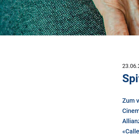
23.06.
Spi
Zum vi
Cinema
Allia
«Call