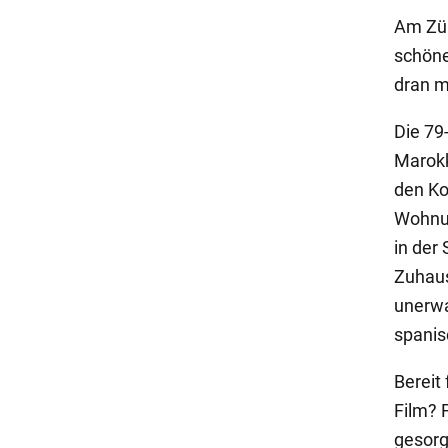
Am Zür
schöne
dran m
Die 79
Marokk
den Kop
Wohnun
in der 
Zuhaus
unerwar
spanis
Bereit
Film? F
gesorg