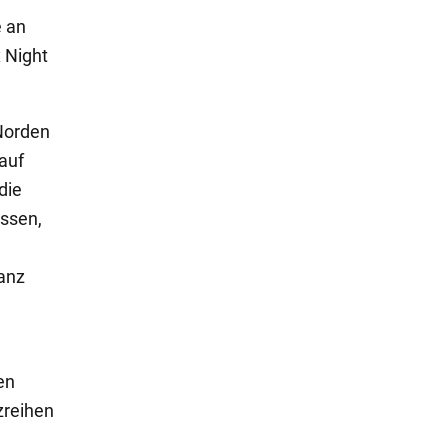
e an
x Night
 Norden
 auf
die
ossen,
ganz
en
zreihen