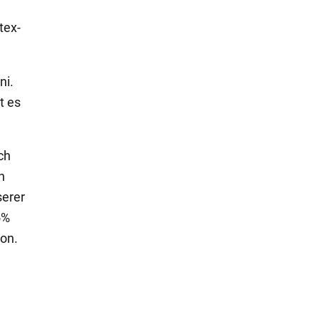
tex-
ni.
t es
ch
n
serer
5%
ion.