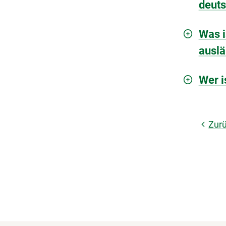
deuts
Was i
auslä
Wer i
Zur