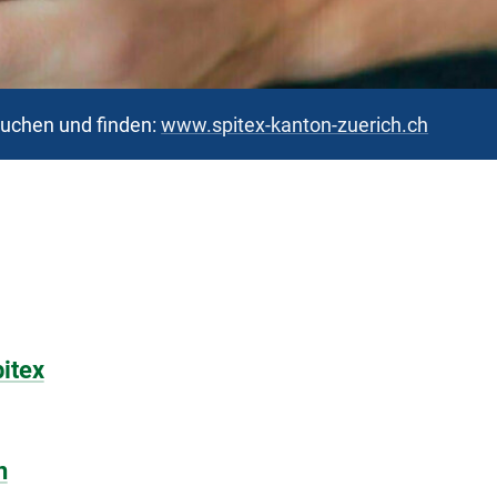
suchen und finden:
www.spitex-kanton-zuerich.ch
itex
n